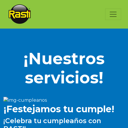
¡Nuestros
servicios!
¡Festejamos tu cumple!
¡Celebra tu cumpleaños con